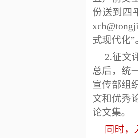
份送到
四
xc
b
@
tongj
式现代化”
2
.征文
总后
，
统
宣传部组
文和优秀
论文集。
同时，