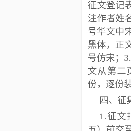
征文登记
注作者姓
号华文中
黑体，正
号仿宋；3
文从第二
份，逐份
四、征
1
.征
五
）
前交